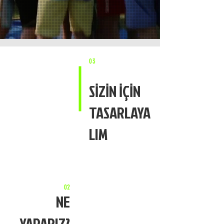
03
MCR TRAINING:
SİZİN İÇİN
GÜLÜMSETEREK ÖĞRETME
FABRİKASI
TASARLAYA
LIM
MCR Training, 2004 yılında kurulan
Macera Akademisi’nin, yaşayarak
öğrenme süreçlerini kullanarak
kurumsal eğitimler veren bir
departmanıdır.
İş hayatında temel kural beklenmedik
02
NE
sorunlara yaratıcı çözümler
üretmek
,
bunu yaparken de “oyunu
YAPARIZ?
kuralına göre oynayabilmektir”. MCR