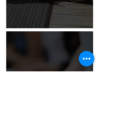
Bireysel farkındalık ve kişisel
gelişim odaklı, her sayıda
katılımcıya destek olabilmek
üzere tek seferlik veya düzenli
olarak uygulanabilen aktivite ve
workshoplardır.