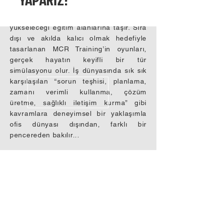
Training, bu doğrultuda çalışanları
alışılmışın dışında, algılarının
yükseleceği eğitim alanlarına taşır. Sıra
dışı ve akılda kalıcı olmak hedefiyle
tasarlanan MCR Training’in oyunları,
gerçek hayatın keyifli bir tür
simülasyonu olur. İş dünyasında sık sık
karşılaşılan “sorun teşhisi, planlama,
zamanı verimli kullanma, çözüm
üretme, sağlıklı iletişim kurma” gibi
kavramlara deneyimsel bir yaklaşımla
ofis dünyası dışından, farklı bir
pencereden bakılır...