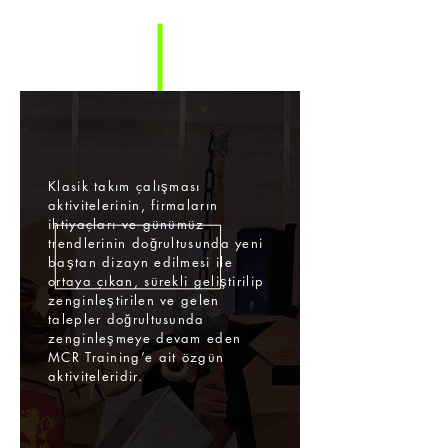
Klasik takım çalışması
aktivitelerinin, firmaların
ihtiyaçları ve günümüz
trendlerinin doğrultusunda yeni
baştan dizayn edilmesi ile
ortaya çıkan, sürekli geliştirilip
zenginleştirilen ve gelen
talepler doğrultusunda
zenginleşmeye devam eden
MCR Training’e ait özgün
aktiviteleridir.