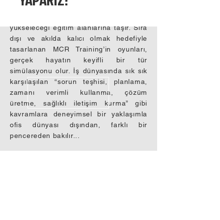
Training, bu doğrultuda çalışanları
alışılmışın dışında, algılarının
yükseleceği eğitim alanlarına taşır. Sıra
dışı ve akılda kalıcı olmak hedefiyle
tasarlanan MCR Training’in oyunları,
gerçek hayatın keyifli bir tür
simülasyonu olur. İş dünyasında sık sık
karşılaşılan “sorun teşhisi, planlama,
zamanı verimli kullanma, çözüm
üretme, sağlıklı iletişim kurma” gibi
kavramlara deneyimsel bir yaklaşımla
ofis dünyası dışından, farklı bir
pencereden bakılır...