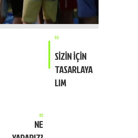
03
MCR TRAINING:
SİZİN İÇİN
GÜLÜMSETEREK ÖĞRETME
FABRİKASI
TASARLAYA
LIM
MCR Training, 2004 yılında kurulan
Macera Akademisi’nin, yaşayarak
öğrenme süreçlerini kullanarak
kurumsal eğitimler veren bir
departmanıdır.
İş hayatında temel kural beklenmedik
02
NE
sorunlara yaratıcı çözümler
üretmek
,
bunu yaparken de “oyunu
YAPARIZ?
kuralına göre oynayabilmektir”. MCR