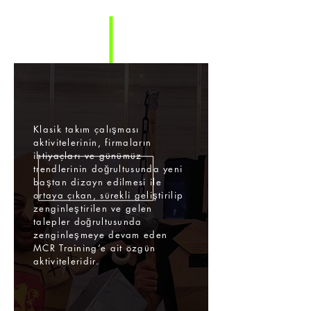
Klasik takım çalışması
aktivitelerinin, firmaların
ihtiyaçları ve günümüz
trendlerinin doğrultusunda yeni
baştan dizayn edilmesi ile
ortaya çıkan, sürekli geliştirilip
zenginleştirilen ve gelen
talepler doğrultusunda
zenginleşmeye devam eden
MCR Training’e ait özgün
aktiviteleridir.