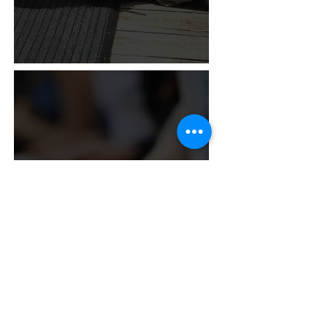
Bireysel farkındalık ve kişisel
gelişim odaklı, her sayıda
katılımcıya destek olabilmek
üzere tek seferlik veya düzenli
olarak uygulanabilen aktivite ve
workshoplardır.