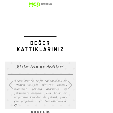
DEĞER
KATTIKLARIMIZ
Bizim için ne dediler?
"Enerji dolu bir ekiple bol kahkahalı bir
ortamda iletişim aktivitesi yapmak
isterseniz, Macera Akademisi ile
çalışmanızı öneririm! Çok kritik bir
projemizde kendileri ile çalıştık, şimdi
yeni projelerimiz için hep aklımızdalar
😊"
ARÇELİK