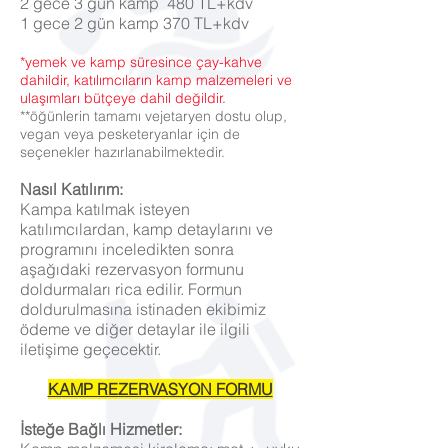
2 gece 3 gün kamp 480 TL+kdv
1 gece 2 gün kamp 370 TL+kdv
*yemek ve kamp süresince çay-kahve
dahildir, katılımcıların kamp malzemeleri ve
ulaşımları bütçeye dahil değildir.
**öğünlerin tamamı vejetaryen dostu olup,
vegan veya pesketeryanlar için de
seçenekler hazırlanabilmektedir.
Nasıl Katılırım:
Kampa katılmak isteyen
katılımcılardan, kamp detaylarını ve
programını inceledikten sonra
aşağıdaki rezervasyon formunu
doldurmaları rica edilir. Formun
doldurulmasına istinaden ekibimiz
ödeme ve diğer detaylar ile ilgili
iletişime geçecektir.
KAMP REZERVASYON FORMU
İsteğe Bağlı Hizmetler: