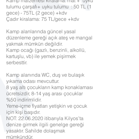
Kamp malzemesi kiralama: mat + uyku
tulumu çarşafı+ uyku tulumu : 50 TL (1
gece) - 75TL (2 gece) +kdv
Çadır kiralama: 75 TL/gece +kdv
Kamp alanlarında güncel yasal
düzenleme gereği açık ateş ve mangal
yakmak mümkün değildir.
Kamp ocağı (gazlı, benzinli, alkollü,
kartuşlu, vb) ile yemek pişirmek
serbesttir.
Kamp alanında WC, duş ve bulaşık
yıkama odası mevcuttur.
8 yaş altı çocukların kamp konaklaması
ücretsizdir, 8-14 yaş arası çocuklar
%50 indirimlidir.
Yeme-içme fiyatları yetişkin ve çocuk
için kişi başıdır.
NOT:
22.06.2020
itibarıyla Kilyos’ta
denize girmek ilgili genelge gereği
yasaktır. Sahilde dolaşmak
mümkündür.