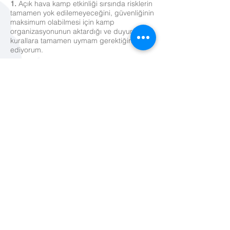
1.
Açık hava kamp etkinliği sırsında risklerin
tamamen yok edilemeyeceğini, güvenliğinin
maksimum olabilmesi için kamp
organizasyonunun aktardığı ve duyurduğu
kurallara tamamen uymam gerektiğini kabul
ediyorum.
1.a.
COVİD-19 salgını kapsamında T.C.
Sağlık Bakanlığı’nın kurallarına uymam
gerektiğini, kamp alanına gelirken kendi
maskem , yedek maskem, taşınabilir el
dezenfektanı (en az %70 alkol bazlı)
bulundurmam gerektiğini, başka bireylerle
yakın temastan kaçınıp mesafe kurallarına
uymam gerektiğini, organizasyonun temas
azaltıcı ve kalabalık engelleyici kurallarına
uymam gerektiğini kabul ediyorum,
1.b.
Etkinlik tarihlerinde kamp alanına
gelerek; Kendimde ya da aynı hanede
yaşadığım diğer kişilerde son 14 gün içinde
ateş, burun akıntısı, burun tıkanıklığı,
hapşırma, öksürme, boğaz ağrısı, kas
eklem ağrısı, koku alamama gibi şikayetler
olmadığını ve halen olmadığını kabul ve